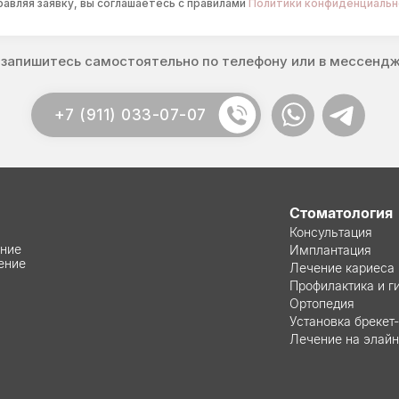
авляя заявку, вы соглашаетесь с правилами
Политики конфиденциальн
 запишитесь самостоятельно по телефону или в мессендж
+7 (911) 033-07-07
Стоматология
Консультация
ение
Имплантация
ение
Лечение кариеса
Профилактика и г
Ортопедия
Установка брекет
Лечение на элай