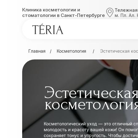
Клиника косметологии и
Тележная 
стоматологии в Санкт-Петербурге
м. Пл. Ал.
Главная
/
Косметология
/
Эстетическая ко
Эстетическа
косметологи
Косметологический уход — это отличный с
молодость и красоту вашей кожи! Он помог
сохраняет тонус и упругость. Чтобы дости