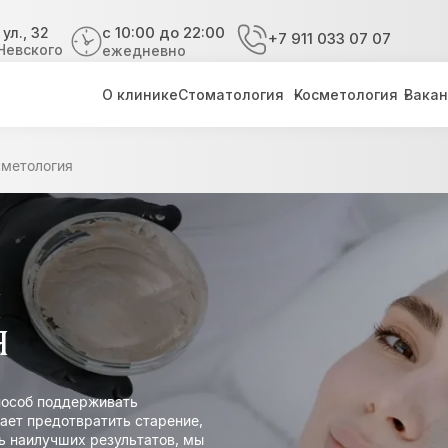
с 10:00 до 22:00
ул., 32
+7 911 033 07 07
 Невского
ежедневно
О клинике
Стоматология
Косметология
Вакансии
С
О клинике
Стоматология
Косметология
Вакан
сметология
я
я
пособ поддерживать
ает предотвратить старение,
чь наилучших результатов, мы