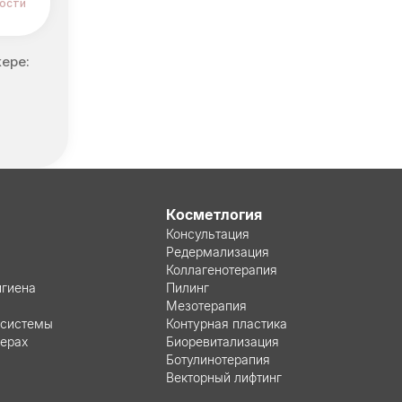
ости
ере:
Косметлогия
Консультация
Редермализация
Коллагенотерапия
игиена
Пилинг
Мезотерапия
-системы
Контурная пластика
нерах
Биоревитализация
Ботулинотерапия
Векторный лифтинг